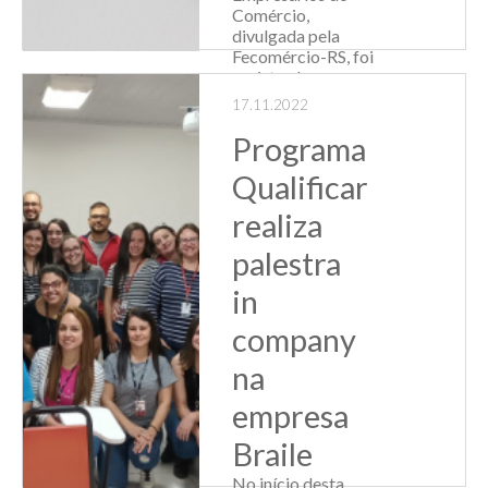
Comércio,
divulgada pela
Fecomércio-RS, foi
registrada nova
alta, com 127,1
17.11.2022
pontos,
significando uma
Programa
variação de 6,0%
Qualificar
em relação ao mês
a...
realiza
Leia Mais
palestra
in
company
na
empresa
Braile
No início desta