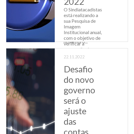
2022
Com o objetivo de
promover e
O Sindiatacadistas
mobilizar o Brasil
está realizando a
para ser mais
sua Pesquisa de
solidário e
Imagem
generoso, no
Institucional anual,
próximo dia 29 de
com o objetivo de
novembro...
verificar a
percepção do
Leia Mais
mercado sobre a
22.11.2022
entidade. Clique no
link e preencha a
Desafio
pesquisa! É rápido
do novo
e n...
governo
Leia Mais
será o
ajuste
das
contas