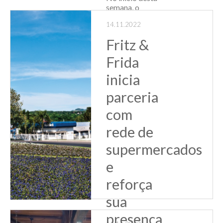
semana, o
Sindiatacadistas
14.11.2022
através do
Programa
Fritz &
Qualificar realizou
mais uma atividade
Frida
in company na
associada
inicia
Distribuidora de
Papeis Braile. Na
parceria
ocasião, a equipe
com
acadêmica da
Factum, ...
rede de
Leia Mais
supermercados
e
reforça
sua
presença