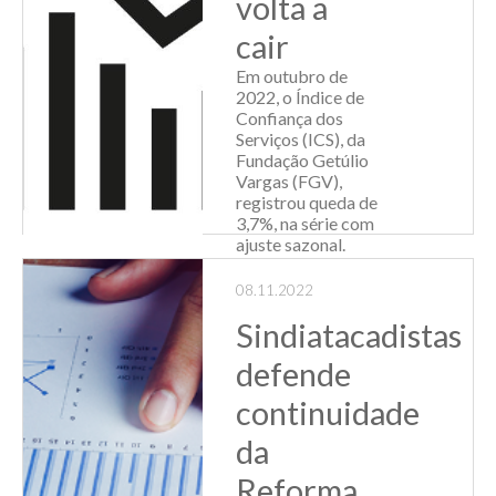
volta a
bolos e cucas
produzidos na
cair
própria escola,
além de uma linda
Em outubro de
apresentação dos
2022, o Índice de
alunos de d...
Confiança dos
Serviços (ICS), da
Leia Mais
Fundação Getúlio
Vargas (FGV),
registrou queda de
3,7%, na série com
ajuste sazonal.
Com isso, o índice
registrou o nível de
08.11.2022
98 pontos,...
Sindiatacadistas
Leia Mais
defende
continuidade
da
Reforma