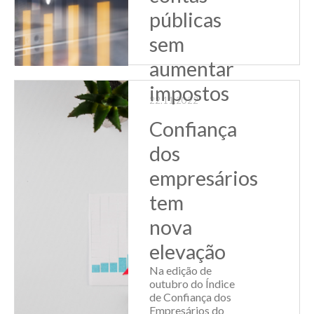
públicas
sem
aumentar
impostos
22.11.2022
O desafio principal
Confiança
para o próximo
governo será o
dos
ajuste nas contas
públicas, sem
empresários
recorrer à elevação
da carga tributária,
tem
segundo avalia o
consultor
nova
econômico da
Fecomércio-RS,
elevação
Marcelo Portugal.
Na edição de
Dura...
outubro do Índice
de Confiança dos
Leia Mais
Empresários do