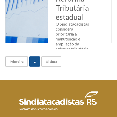
Tributária
estadual
O Sindiatacadistas
considera
prioritária a
manutenção e
ampliação da
reforma tributária
estadual, já
iniciada,
Primeira
1
Última
garantindo
principalmente a
manutenção das
alíquotas: modal –
17% e interna –
12%. Este é...
Leia Mais