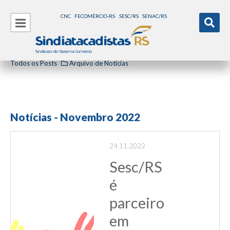
CNC
FECOMÉRCIO-RS
SESC/RS
SENAC/RS
Todos os Posts
Arquivo de Notícias
Notícias - Novembro 2022
24.11.2022
Sesc/RS
é
parceiro
em