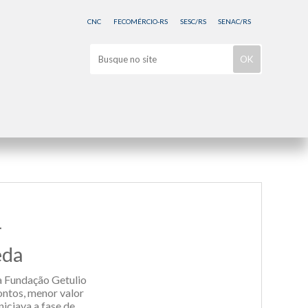
CNC
FECOMÉRCIO-RS
SESC/RS
SENAC/RS
r
eda
a Fundação Getulio
ontos, menor valor
iciava a fase de