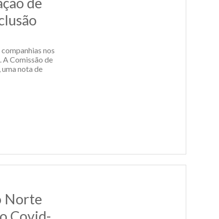
ação de
clusão
s companhias nos
. A Comissão de
, uma nota de
o Norte
o Covid-