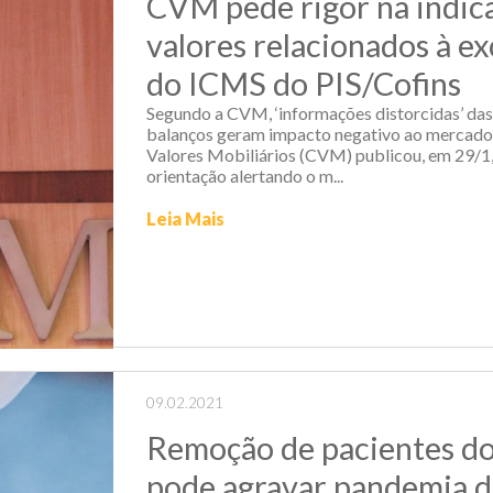
CVM pede rigor na indic
valores relacionados à ex
do ICMS do PIS/Cofins
Segundo a CVM, ‘informações distorcidas’ da
balanços geram impacto negativo ao mercado
Valores Mobiliários (CVM) publicou, em 29/1
orientação alertando o m...
Leia Mais
09.02.2021
Remoção de pacientes d
pode agravar pandemia d