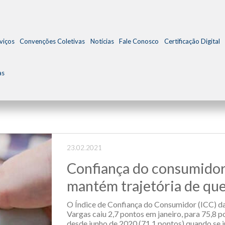
viços
Convenções Coletivas
Notícias
Fale Conosco
Certificação Digital
as
23.02.2021
Confiança do consumido
mantém trajetória de qu
O Índice de Confiança do Consumidor (ICC) d
Vargas caiu 2,7 pontos em janeiro, para 75,8 p
desde junho de 2020 (71,1 pontos) quando se in