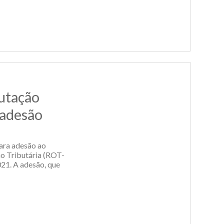
utação
 adesão
ara adesão ao
ão Tributária (ROT-
021. A adesão, que