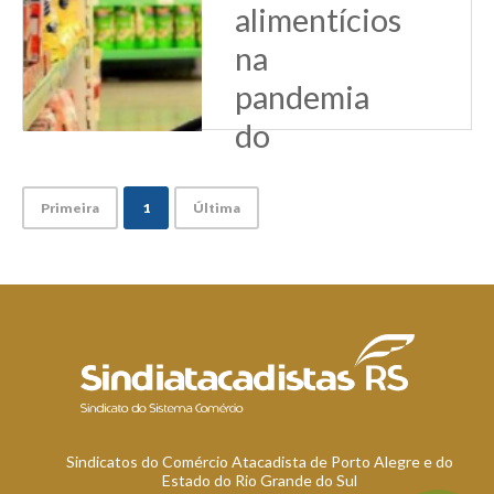
alimentícios
Leia Mais
na
pandemia
do
Covid-
19
Primeira
1
Última
A alta dos preços
de produtos
alimentícios
básicos nos
supermercados
tem preocupado
de forma crescente
os consumidores
no contexto da
Pandemia. O
presidente do
Sindicatos do Comércio Atacadista de Porto Alegre e do
Sindicato do
Estado do Rio Grande do Sul
Comércio