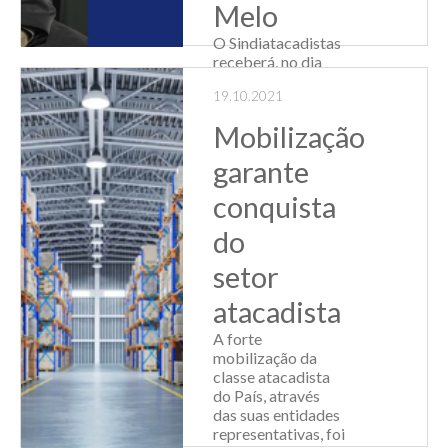
Melo
O Sindiatacadistas
receberá, no dia
27/10 (quarta-
19.10.2021
feira), o Prefeito de
Porto Alegre,
Mobilização
Sebastião Melo,
que falará sobre as
garante
ações já realizadas
e também sobre as
conquista
ações futuras de
seu mandato. O
do
evento s...
setor
Leia Mais
atacadista
A forte
mobilização da
classe atacadista
do País, através
das suas entidades
representativas, foi