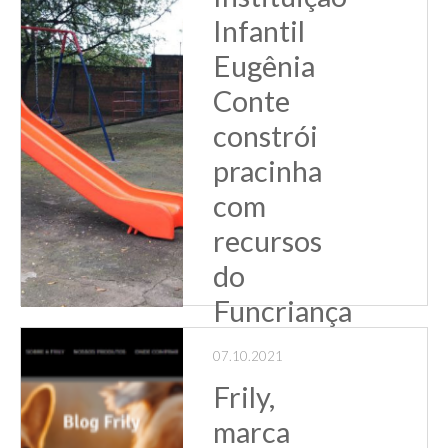
tenham nível in...
Infantil
Leia Mais
Eugênia
Conte
constrói
pracinha
com
recursos
do
Funcriança
A Instituição
Infantil Eugênia
07.10.2021
Conte, organização
Frily,
apoiada pelo
Sindiatacadistas,
marca
compartilhou