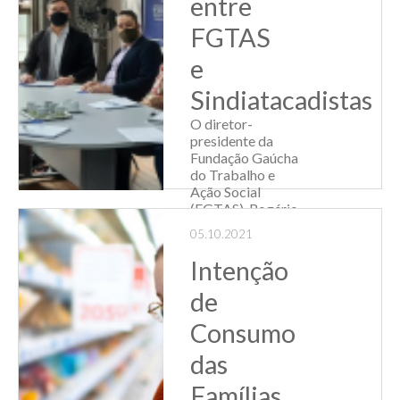
entre
ONG’s gaúchas. A
Frily, marca de
FGTAS
alimentos para
e
pets da Fröh...
Sindiatacadistas
Leia Mais
O diretor-
presidente da
Fundação Gaúcha
do Trabalho e
Ação Social
(FGTAS), Rogério
Grade, recebeu
05.10.2021
uma comitiva do
Sindiatacadistas
Intenção
para discutir uma
parceria de
de
fomento à
Consumo
intermediação de
mão de obra,...
das
Leia Mais
Famílias