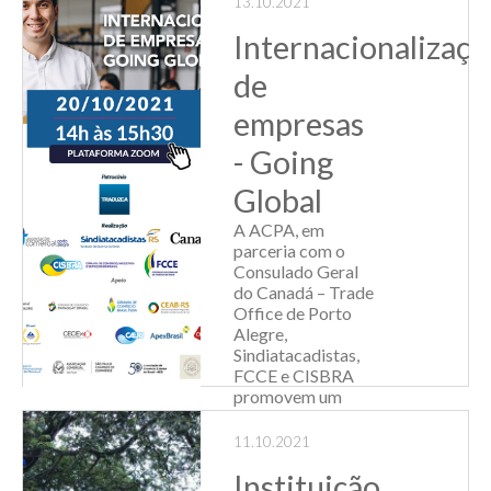
13.10.2021
Fecomércio-RS, o
Internacionalizaçã
índice registrou
120,4 pon...
de
Leia Mais
empresas
- Going
Global
A ACPA, em
parceria com o
Consulado Geral
do Canadá – Trade
Office de Porto
Alegre,
Sindiatacadistas,
FCCE e CISBRA
promovem um
evento que busca
auxiliar as
11.10.2021
empresas
Instituição
nacionais para que