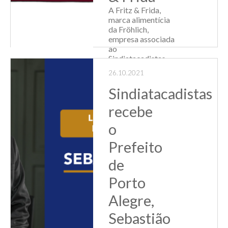
A Fritz & Frida,
marca alimentícia
da Fröhlich,
empresa associada
ao
Sindiatacadistas,
tem novidades que
26.10.2021
já estão
disponíveis para os
Sindiatacadistas
mais de 13 mil
pontos de venda
recebe
que comercializam
o
a marca no Es...
Prefeito
Leia Mais
de
Porto
Alegre,
Sebastião