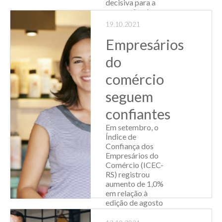
decisiva para a
aprovação, do
Projeto de Lei
19.10.2021
05/21. Nos
sucessivos
Empresários
contatos com os
do
parlamentares, as
l...
comércio
Leia Mais
seguem
confiantes
Em setembro, o
Índice de
Confiança dos
Empresários do
Comércio (ICEC-
RS) registrou
aumento de 1,0%
em relação à
edição de agosto
da pesquisa.
Divulgado pela