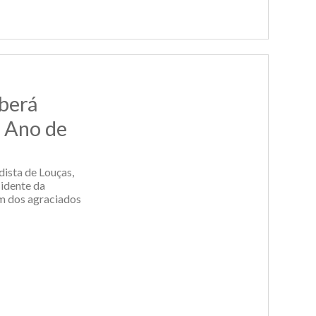
berá
 Ano de
ista de Louças,
sidente da
um dos agraciados