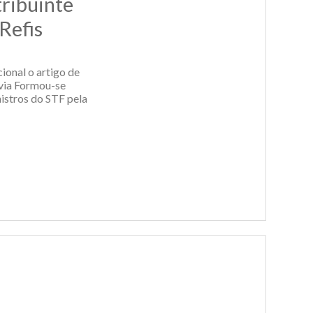
tribuinte
Refis
ional o artigo de
évia Formou-se
nistros do STF pela