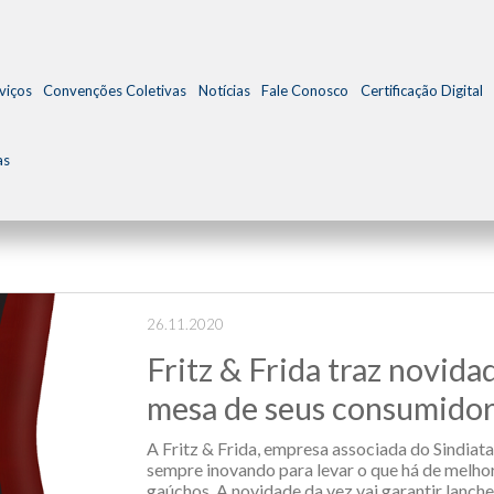
viços
Convenções Coletivas
Notícias
Fale Conosco
Certificação Digital
as
26.11.2020
Fritz & Frida traz novida
mesa de seus consumido
A Fritz & Frida, empresa associada do Sindiata
sempre inovando para levar o que há de melho
gaúchos. A novidade da vez vai garantir lanch