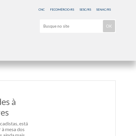
CNC
FECOMÉRCIO-RS
SESC/RS
SENAC/RS
des à
res
cadistas, está
r à mesa dos
es ainda mais