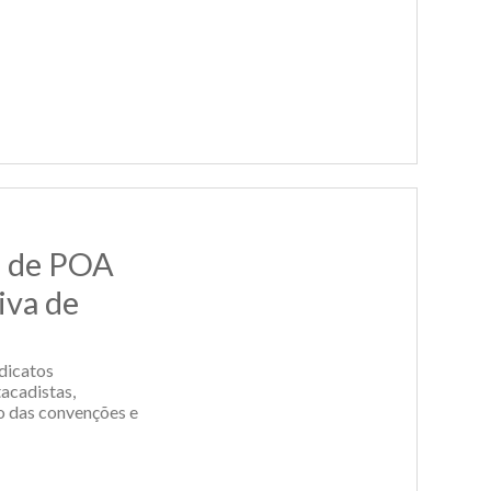
c de POA
iva de
ndicatos
acadistas,
o das convenções e