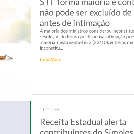
STF forma maioria e con
não pode ser excluído de 
antes de intimação
A maioria dos ministros considerou inconstituc
resolução do Refis que dispensa intimação pr
maioria, nesta sexta-feira (23/10), entre os mi
inconstitu...
Leia Mais
11.11.2020
Receita Estadual alerta
contribuintes do Simples