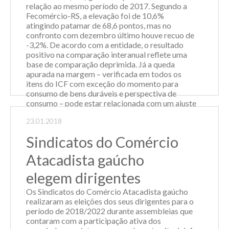
relação ao mesmo período de 2017. Segundo a
Fecomércio-RS, a elevação foi de 10,6%
atingindo patamar de 68,6 pontos, mas no
confronto com dezembro último houve recuo de
-3,2%. De acordo com a entidade, o resultado
positivo na comparação interanual reflete uma
base de comparação deprimida. Já a queda
apurada na margem – verificada em todos os
itens do ICF com exceção do momento para
consumo de bens duráveis e perspectiva de
consumo – pode estar relacionada com um ajuste
de percepção quanto às possibilidades de
23.01.2018
compra neste início de ano. Os dados ainda
refletem a situação do mercado de trabalho. O...
Sindicatos do Comércio
Leia Mais
Atacadista gaúcho
elegem dirigentes
Os Sindicatos do Comércio Atacadista gaúcho
realizaram as eleições dos seus dirigentes para o
período de 2018/2022 durante assembleias que
contaram com a participação ativa dos