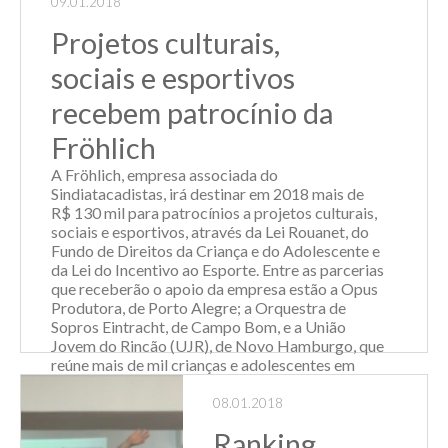
Nacional (DAS) e o ICMS e o ISS por meio de
09.01.2018
guias específicas, emitidas pelos órgãos
Projetos culturais,
estaduais e municipais competentes. “Além disso,
será ...
sociais e esportivos
Leia Mais
recebem patrocínio da
Fröhlich
A Fröhlich, empresa associada do
Sindiatacadistas, irá destinar em 2018 mais de
R$ 130 mil para patrocínios a projetos culturais,
sociais e esportivos, através da Lei Rouanet, do
Fundo de Direitos da Criança e do Adolescente e
da Lei do Incentivo ao Esporte. Entre as parcerias
que receberão o apoio da empresa estão a Opus
Produtora, de Porto Alegre; a Orquestra de
Sopros Eintracht, de Campo Bom, e a União
Jovem do Rincão (UJR), de Novo Hamburgo, que
reúne mais de mil crianças e adolescentes em
uma iniciativa esportiva que é considerada o
maior projeto de futsal do Brasil. Em Ivoti, onde a
08.01.2018
empresa possui sua sede, segue a ligação com a
Ranking
Associação Pró-Cultura e Arte (Ascarte), através