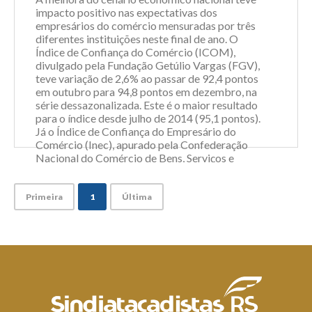
impacto positivo nas expectativas dos
empresários do comércio mensuradas por três
diferentes instituições neste final de ano. O
Índice de Confiança do Comércio (ICOM),
divulgado pela Fundação Getúlio Vargas (FGV),
teve variação de 2,6% ao passar de 92,4 pontos
em outubro para 94,8 pontos em dezembro, na
série dessazonalizada. Este é o maior resultado
para o índice desde julho de 2014 (95,1 pontos).
Já o Índice de Confiança do Empresário do
Comércio (Inec), apurado pela Confederação
Nacional do Comércio de Bens, Serviços e
Turismo (CNC), atingiu 109,2 pontos no mês de
dezembro, mantendo-se acima da zona de
indiferença (100 pontos). Na comparação co...
Primeira
1
Última
Leia Mais