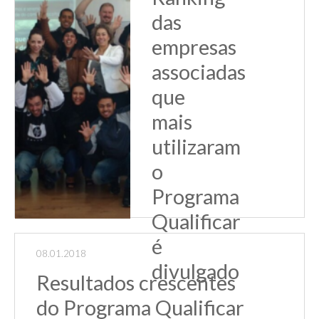
da Or...
das
Leia Mais
empresas
associadas
que
mais
utilizaram
o
Programa
Qualificar
é
08.01.2018
divulgado
Resultados crescentes
Em um ano de
do Programa Qualificar
muitas incertezas e
dificuldades no