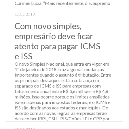
Cármen Lúcia. “Mais recentemente, o E. Supremo
Tribunal Federal julgou o RE 574.706, assentando
a inconstitucionalidade da inclusão do ICMS na
10.01.2018
base de cálculo do PIS e da Cofins, concluindo
Com novo simples,
que o valor arrecadado a título de I...
empresário deve ficar
Leia Mais
atento para pagar ICMS
e ISS
O novo Simples Nacional, que entra em vigor em
1º de janeiro de 2018, traz algumas mudanças
importantes quando o assunto é tributação. Entre
os principais destaques está a cobrança em
separado do ICMS e ISS para empresas com
faturamento anual entre R$ 3,6 milhões e R$ 4,8
milhões. Isso ocorre porque os limites ampliados
valem apenas para impostos federais, e o ICMS e
ISS são destinados aos estados e municípios. De
acordo com as novas regras, as empresas terão
de recolher IRPJ, CSLL, PIS/Cofins, IPI e CPP por
meio do Documento de Arrecadação do Simples