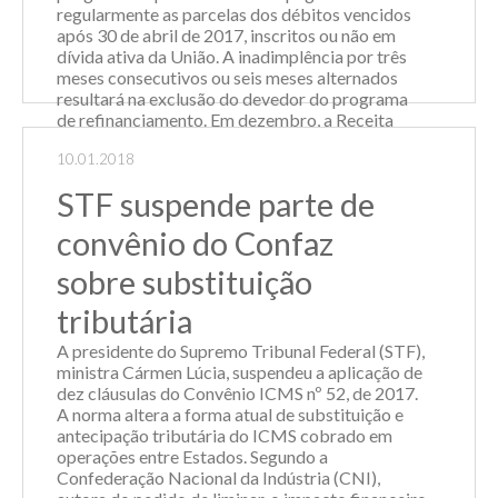
regularmente as parcelas dos débitos vencidos
após 30 de abril de 2017, inscritos ou não em
dívida ativa da União. A inadimplência por três
meses consecutivos ou seis meses alternados
resultará na exclusão do devedor do programa
de refinanciamento. Em dezembro, a Receita
enviou cobranças para o e-mail de 405 pessoas
10.01.2018
jurídicas optantes pelo Pert. Estes contribuintes
foram sele...
STF suspende parte de
Leia Mais
convênio do Confaz
sobre substituição
tributária
A presidente do Supremo Tribunal Federal (STF),
ministra Cármen Lúcia, suspendeu a aplicação de
dez cláusulas do Convênio ICMS nº 52, de 2017.
A norma altera a forma atual de substituição e
antecipação tributária do ICMS cobrado em
operações entre Estados. Segundo a
Confederação Nacional da Indústria (CNI),