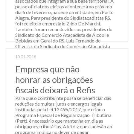
associados que integram a sua base territorial. A
posse oficial dos eleitos acontecerá no próximo
dia 6 de fevereiro, na sede da entidade, em Porto
Alegre. Para presidente do Sindiatacadistas RS,
foi reeleito o empresário Zildo De Marchi.
Também foram reconduzidos os presidentes do
Sindicato do Comércio Atacadista de Álcool e
Bebidas em Geral do RS, Luiz Fernando de
Oliveira; do Sindicato do Comércio Atacadista
de Gêneros Alimentícios de Porto Alegre, Carlos
10.01.2018
Cezar Schneider; do Sindicato Intermunicipal do
Comércio ...
Empresa que não
Leia Mais
honrar as obrigações
fiscais deixará o Refis
Para que o contribuinte possa se beneficiar das
reduções de multas, juros e encargos legais
instituídas pela Lei 13.496/2017, que criou o
Programa Especial de Regularização Tributária
(Pert), é necessário que mantenha em dia as
obrigações tributárias. A lei diz que a adesão ao
programa implica no dever de pagar