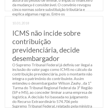
autora do pedido de liminar, o impacto financeiro
da mudança é considerável. O convênio revogou
cinco normas sobre substituição tributária e
explica algumas regras. Entre os
esclarecimentos, por exemplo, unifica-se no país
o entendimento de que, se o substituto tributário
10.01.2018
não recolher o ICMS-ST, o substituído poderá
ICMS não incide sobre
ser responsabilizado pelo pagamento. Na época
da edição do convênio, a...
contribuição
Leia Mais
previdenciária, decide
desembargador
O Supremo Tribunal Federal já definiu ser ilegal a
inclusão do valor pago como ICMS no cálculo da
contribuição previdenciária, pois o montante não
integra o patrimônio do contribuinte. Assim
entendeu o desembargador Wilson Zauhy , da 1ª
Turma do Tribunal Regional Federal da 3ª Região
(SP e MS), ao conceder liminar a uma empresa de
logística. A decisão foi baseada no julgamento
do Recurso Extraordinário 574.706 pelo
Supremo Tribunal Federal, relatado pela ministra