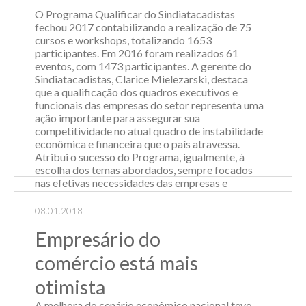
cenário político e
O Programa Qualificar do Sindiatacadistas
econômico, muitas
fechou 2017 contabilizando a realização de 75
empresas
cursos e workshops, totalizando 1653
reduziram seus
participantes. Em 2016 foram realizados 61
quadros de
eventos, com 1473 participantes. A gerente do
funcionários,
Sindiatacadistas, Clarice Mielezarski, destaca
cortaram despesas
que a qualificação dos quadros executivos e
ou até mesmo
funcionais das empresas do setor representa uma
encerraram as
ação importante para assegurar sua
atividades. Em
competitividade no atual quadro de instabilidade
contr...
econômica e financeira que o país atravessa.
Atribui o sucesso do Programa, igualmente, à
Leia Mais
escolha dos temas abordados, sempre focados
nas efetivas necessidades das empresas e
também à reconhecida competência dos
profissionais que ministram os cursos e
08.01.2018
workshops...
Empresário do
Leia Mais
comércio está mais
otimista
A melhora do cenário econômico nacional teve