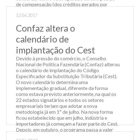
de compensação (dos créditos gerados por
débitos) que forem feitos. No texto, a Receita
12.06.2017
informa que esse reconhecimento ficará
condicionado à anális...
Confaz altera o
Leia Mais
calendário de
implantação do Cest
Devido à pressão do comércio, o Conselho
Nacional de Política Fazendária (Confaz) alterou
o calendário de implantação do Código
Especificador da Substituição Tributária (Cest).
O novo calendário determina uma
implementação gradual, diferente da forma
como estava previsto anteriormente, na qual os
22 estados signatários e todos os setores
empresariais teriam que adotar a nova
metodologia já em 1º de julho. Na nova forma
ficou estabelecido que em julho, indústria e
importadores já começam a fazer parte do Cest.
Depois, em outubro, o programa passa a valer
para atacadistas. Por último, em abril de 2018,