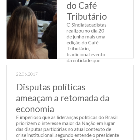
do Café
Tributário
O Sindiatacadistas
realizou no dia 20
de junho mais uma
edição do Café
Tributário,
tradicional evento
da entidade que
objetiva
proporcionar
22.06.2017
subsídios às
empresas
Disputas políticas
atacadistas e de
ameaçam a retomada da
distribuição na
tomad...
economia
Leia Mais
É imperioso que as lideranças políticas do Brasil
priorizem o interesse maior da Nação em lugar
das disputas partidárias no atual contexto de
crise institucional, segundo entende o presidente