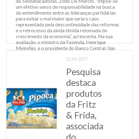
do Sindiatacadistas, Zildo De Marchi. “Impõe-se
um efetivo senso de responsabilidade na busca
do entendimento entre as lideranças partidárias
para evitar o mal maior que seria o caos
representado pela descontinuidade das reformas
e o retrocesso da ainda tímida retomada do
crescimento da economia”, acrescenta. Na sua
avaliação, o ministro da Fazenda, Henrique
Meirelles, e o presidente do Banco Central, Ilan
Goldfajn estão conduzindo com acerto a política
21.06.2017
econômica, o que já se traduz na baixa da
inflação...
Pesquisa
Leia Mais
destaca
produtos
da Fritz
& Frida,
associada
do