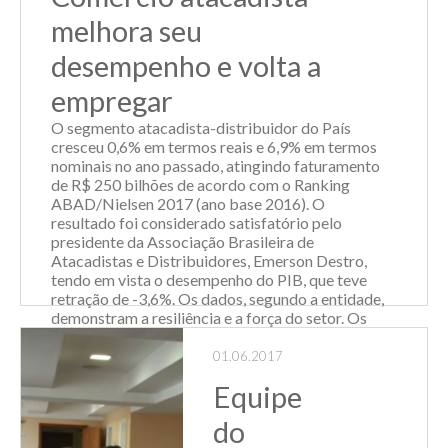
melhora seu
desempenho e volta a
empregar
O segmento atacadista-distribuidor do País
cresceu 0,6% em termos reais e 6,9% em termos
nominais no ano passado, atingindo faturamento
de R$ 250 bilhões de acordo com o Ranking
ABAD/Nielsen 2017 (ano base 2016). O
resultado foi considerado satisfatório pelo
presidente da Associação Brasileira de
Atacadistas e Distribuidores, Emerson Destro,
tendo em vista o desempenho do PIB, que teve
retração de -3,6%. Os dados, segundo a entidade,
demonstram a resiliência e a força do setor. Os
agentes de distribuição respondem hoje por uma
fatia de 53,7% do mercado mercearil nacional,
01.06.2017
que compreende produtos de uso comum das
Equipe
famílias, como alimentos, bebidas, limpeza,
higiene e cuidados pessoais. É o dé...
do