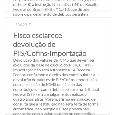
de hoje (8) a Instrução Normativa (IN) da Receita
Federal do Brasil (RFB) n° 1.710, que dispõe
sobre o parcelamento de débitos perante a
Secretaria da Receita Federal do Brasil, relativos
a contribuições previdenciárias de
12.06.2017
responsabilidade dos estados, do Distrito
Fisco esclarece
Federal e dos municípios, de que trata a Medida
Provisória nº778, de 16 de maio de 2017. A
devolução de
norma abrange os débitos de responsabilidade
dos esta...
PIS/Cofins-Importação
Leia Mais
Devolução dos valores de ICMS que devem ser
excluídos da base de cálculo do PIS/COFINS-
Importação não será automática. A Receita
Federal confirmou o direito dos contribuintes à
devolução de valores de PIS/Cofins-Importação,
com a exclusão do ICMS do cálculo das
contribuições – como definiu o Supremo Tribunal
Federal (STF) em um julgamento realizado
quatro anos atrás. Porém, afirma em solução de
consulta que a restituição não será feita de forma
automática. Isso porque o Fisco poderá não
concordar com o valor apurado ou com pedido