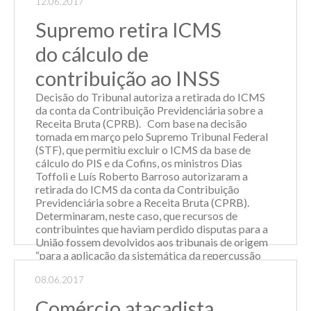
12.06.2017
será a vez dos varejistas em geral: a) 1º de julho
de 2017, para a indústria e o impor...
Supremo retira ICMS
Leia Mais
do cálculo de
contribuição ao INSS
Decisão do Tribunal autoriza a retirada do ICMS
da conta da Contribuição Previdenciária sobre a
Receita Bruta (CPRB). Com base na decisão
tomada em março pelo Supremo Tribunal Federal
(STF), que permitiu excluir o ICMS da base de
cálculo do PIS e da Cofins, os ministros Dias
Toffoli e Luís Roberto Barroso autorizaram a
retirada do ICMS da conta da Contribuição
Previdenciária sobre a Receita Bruta (CPRB).
Determinaram, neste caso, que recursos de
contribuintes que haviam perdido disputas para a
União fossem devolvidos aos tribunais de origem
“para a aplicação da sistemática da repercussão
geral”. Apesar de haver uma discordância no caso
08.06.2017
por parte de alguns advogados que tiveram ace...
Comércio atacadista
Leia Mais