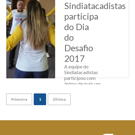
Leia Mais
Sindiatacadistas
participa
do Dia
do
Desafio
2017
A equipe do
Sindiatacadistas
participou com
ânimo de mais um
Dia do
Desafio promovido
Primeira
1
Última
pelo Sistema
Fecomércio-
RS/Sesc. A ação é
promovida
anualmente em
parceria com as