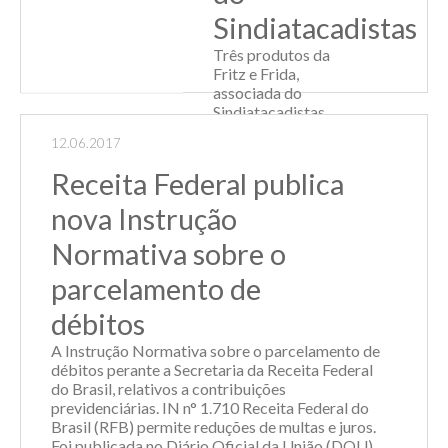
Sindiatacadistas
Três produtos da
Fritz e Frida,
associada do
Sindiatacadistas,
foram citados na
12.06.2017
45ª Pesquisa Sobre
Reconhecimento
Receita Federal publica
de Marcas, da
revista paulista
nova Instrução
Supermercado
Moderno. De
Normativa sobre o
acordo com a
parcelamento de
publicação es...
débitos
Leia Mais
A Instrução Normativa sobre o parcelamento de
débitos perante a Secretaria da Receita Federal
do Brasil, relativos a contribuições
previdenciárias. IN n° 1.710 Receita Federal do
Brasil (RFB) permite reduções de multas e juros.
Foi publicada no Diário Oficial da União (DOU)