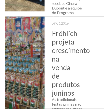
recebeu Cinara
Dupont e a equipe
do Programa
Qualificar para a
realização de mais
09.06.2016
um curso in
company. Desta
Fröhlich
vez, o tema que
projeta
movimentou...
crescimento
Leia Mais
na
venda
de
produtos
juninos
As tradicionais
festas juninas irão
aquecer as vendas