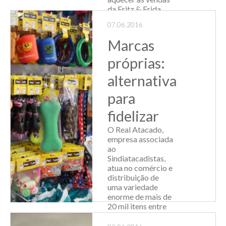
da Fritz & Frida,
marca de
07.06.2016
alimentos da
Fröhlich. Até o final
Marcas
de junho, a
empresa prevê
próprias:
crescimento de
10% na
alternativa
comercialização de
para
produtos típi...
fidelizar
Leia Mais
O Real Atacado,
empresa associada
ao
Sindiatacadistas,
atua no comércio e
distribuição de
uma variedade
enorme de mais de
20 mil itens entre
utilidades
domésticas,