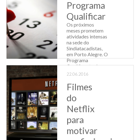
Programa
Qualificar
Os próximos
meses prometem
atividades intensas
na sede do
Sindiatacadistas,
em Porto Alegre. O
Programa
Qualificar terá
cursos especiais.
22.06.2016
As inscrições estão
abertas e podem
Filmes
ser feitas pelo site.
do
Conf...
Netflix
Leia Mais
para
motivar