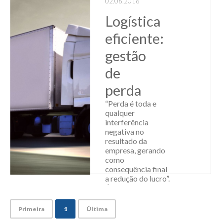
02.06.2016
brinquedos,
Logística
utensílios para
gastrono...
eficiente:
Leia Mais
gestão
de
perda
“Perda é toda e
qualquer
interferência
negativa no
resultado da
empresa, gerando
como
consequência final
a redução do lucro”.
É assim que
Fernando
Mancuzo, docente
Primeira
1
Última
dos cursos de