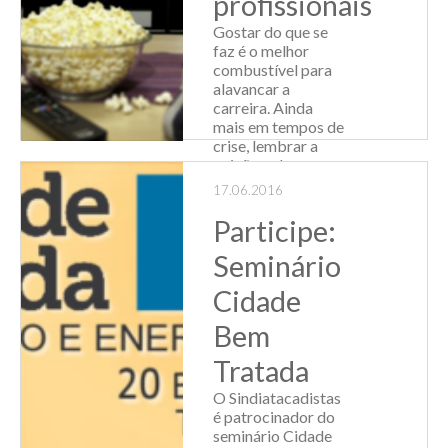
profissionais
Gostar do que se
faz é o melhor
combustível para
alavancar a
carreira. Ainda
mais em tempos de
crise, lembrar a
paixão pelo
trabalho pode ser
17.06.2016
ferramenta
importante. Neste
Participe:
post, a equipe do
Seminário
Sindiatacad...
Cidade
Leia Mais
Bem
Tratada
O Sindiatacadistas
é patrocinador do
seminário Cidade