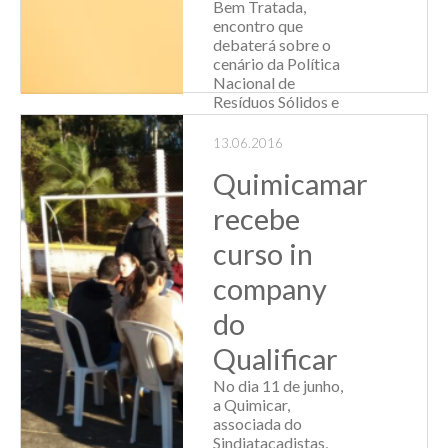
Bem Tratada,
encontro que
debaterá sobre o
cenário da Política
Nacional de
Resíduos Sólidos e
os planos em níveis
estadual e
13.06.2016
municipal, e sobre
Quimicamar
Dr...
recebe
Leia Mais
curso in
company
do
Qualificar
No dia 11 de junho,
a Quimicar,
associada do
Sindiatacadistas,