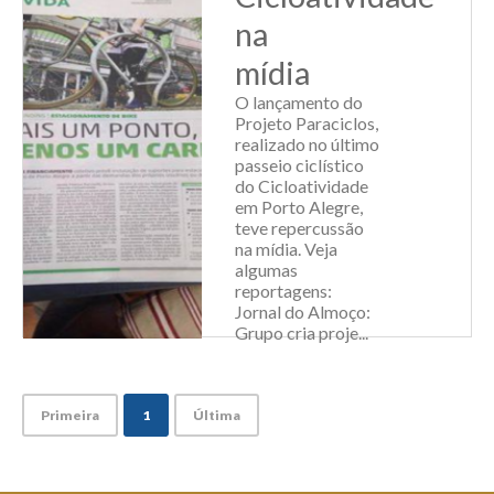
reconhece,
na
anualmente...
mídia
Leia Mais
O lançamento do
Projeto Paraciclos,
realizado no último
passeio ciclístico
do Cicloatividade
em Porto Alegre,
teve repercussão
na mídia. Veja
algumas
reportagens:
Jornal do Almoço:
Grupo cria proje...
Leia Mais
Primeira
1
Última