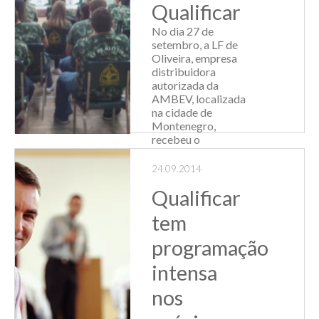
Qualificar
No dia 27 de
setembro, a LF de
Oliveira, empresa
distribuidora
autorizada da
AMBEV, localizada
na cidade de
Montenegro,
recebeu o
Programa
Qualificar para
24.09.2014
realização do curso
Qualificar
in company "Eu,
meus cole...
tem
Leia Mais
programação
intensa
nos