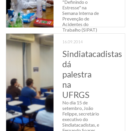
"Definindo o
Estresse" na
Semana Interna de
Prevenção de
Acidentes do
Trabalho (SIPAT)
das Centrais de
Abastecimento do
16.09.2014
Estado do Rio
Sindiatacadistas
Grande do ...
dá
Leia Mais
palestra
na
UFRGS
No dia 15 de
setembro, João
Felippe, secretário
executivo do
Sindiatacadistas, e
Fernando Soares