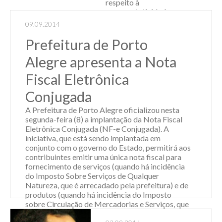
respeito à
representatividade
do setor no
09.09.2014
Produto Interno
Bruto (PIB), os
Prefeitura de Porto
dados estatísticos
Alegre apresenta a Nota
di...
Fiscal Eletrônica
Leia Mais
Conjugada
A Prefeitura de Porto Alegre oficializou nesta
segunda-feira (8) a implantação da Nota Fiscal
Eletrônica Conjugada (NF-e Conjugada). A
iniciativa, que está sendo implantada em
conjunto com o governo do Estado, permitirá aos
contribuintes emitir uma única nota fiscal para
fornecimento de serviços (quando há incidência
do Imposto Sobre Serviços de Qualquer
Natureza, que é arrecadado pela prefeitura) e de
produtos (quando há incidência do Imposto
sobre Circulação de Mercadorias e Serviços, que
é estadual). "O sistema reduz custos para os