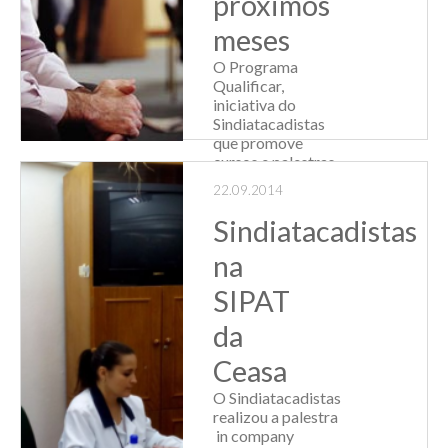
próximos
meses
O Programa
Qualificar,
iniciativa do
Sindiatacadistas
que promove
cursos e palestras
de capacitação
22.09.2014
para profissionais,
tem programação
Sindiatacadistas
intensa nos
próximos meses.
na
Confira:
SIPAT
24/09/2014
GESTÃO DE CO...
da
Leia Mais
Ceasa
O Sindiatacadistas
realizou a palestra
in company