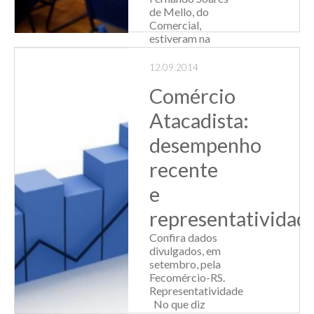
de Mello, do
Comercial,
estiveram na
Escola de
Administração da
12.09.2014
Universidade
Comércio
Federal do Rio
Grande do S...
Atacadista:
Leia Mais
desempenho
recente
e
representatividad
Confira dados
divulgados, em
setembro, pela
Fecomércio-RS.
Representatividade
No que diz